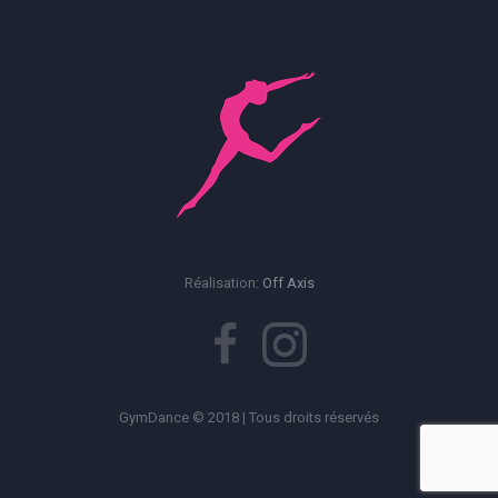
Stage de Claquettes et Percussions
Corporelles
Dimanche, 2:00 pm - 3:00 pm
Stage de Danse Moderne
Dimanche, 2:00 pm - 5:30 pm
Stage de Danse Moderne
Dimanche, 2:00 pm - 5:30 pm
Réalisation:
Off Axis
Stage de Claquettes et Percussions
Corporelles
Dimanche, 3:15 pm - 4:45 pm
GymDance © 2018 | Tous droits réservés
Gym'Dance Pilates
Lundi, 3:30 pm - 4:30 pm