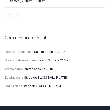
Samedi, 2:00 pm - 5:30 pm
Stage de Danse Moderne
Samedi, 2:00 pm - 5:30 pm
Stage de Claquettes et Percussions
Commentaires récents
Corporelles
Samedi, 3:45 pm - 4:45 pm
Rossa Sabrina
dans
Saison Scolaire 21/22
Soléna Salvadou
dans
Saison Scolaire 21/22
Stage de Claquettes et Percussions
Corporelles
emma
dans
Rentrée scolaire 2018
Samedi, 5:00 pm - 6:30 pm
Edwige
dans
Stage de SWISS BALL PILATES
RAULT
dans
Stage de SWISS BALL PILATES
Stage de Claquettes et Percussions
Corporelles
Dimanche, 11:00 am - 12:30 pm